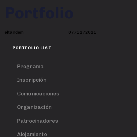
Author
Published
PUBLISHED
Portfolio
on:
IN:
eltandem
07/12/2021
PORTFOLIO LIST
Programa
Inscripción
Comunicaciones
Organización
Patrocinadores
Alojamiento