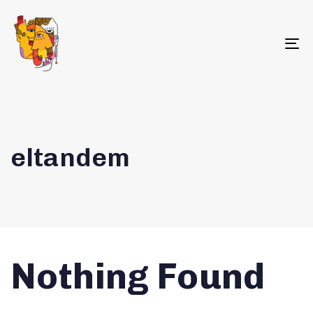
To
na
eltandem
Nothing Found