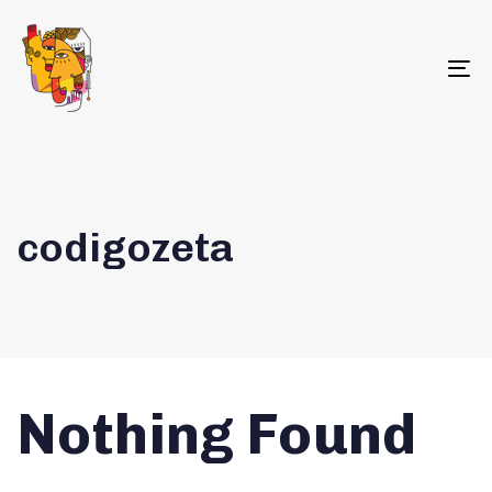
To
na
codigozeta
Nothing Found